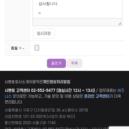
+
-
파일
목록
회사소개
이용약관
개인정보처리방침
시멘토
시멘토 고객센터 02-552-5477 (점심시간 12시 ~ 13시)
/ 업무제휴는
비즈
니스 문의
로만 가능하고, 기술 문의 및 이용 상담은
온라인 고객센터
가 더욱
편리합니다.
서울특별시 구로구 디지털로27길 36, e스페이스 207호
사업자번호 121-33-32016 [
사업자 정보 확인
]
통신판매업 2022-서울구로-1145