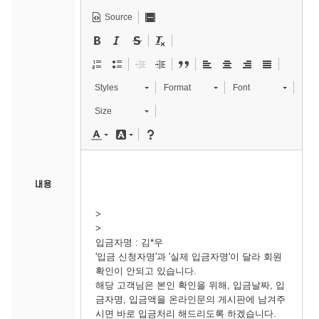
Source
Styles
Format
Font
Size
내용