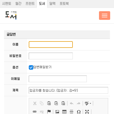
시멘토
월간
프린트
도서
달력
포토북
글답변
이름
비밀번호
답변메일받기
옵션
이메일
제목