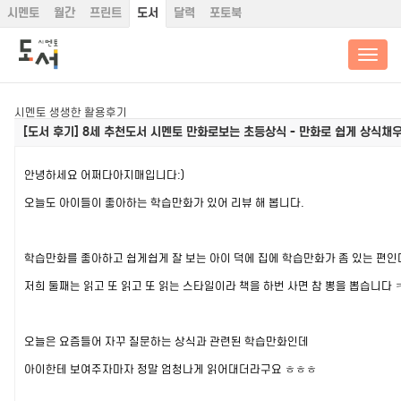
시멘토
월간
프린트
도서
달력
포토북
시멘토 생생한 활용후기
[도서 후기]
8세 추천도서 시멘토 만화로보는 초등상식 - 만화로 쉽게 상식채우
안녕하세요 어쩌다아지매입니다:)
오늘도 아이들이 좋아하는 학습만화가 있어 리뷰 해 봅니다.
학습만화를 좋아하고 쉽게쉽게 잘 보는 아이 덕에 집에 학습만화가 좀 있는 편인
저희 둘째는 읽고 또 읽고 또 읽는 스타일이라 책을 하번 사면 참 뽕을 뽑습니다 
오늘은 요즘들어 자꾸 질문하는 상식과 관련된 학습만화인데
아이한테 보여주자마자 정말 엄청나게 읽어대더라구요 ㅎㅎㅎ