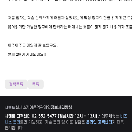
처음 접하는 학습 만화라기에 어떨까 싶었었는데 막상 짱구의 한글 읽기에 큰 도
끊어읽기만 가능한 짱구에게 만화라는 매개체는 흐름이 짧게 끊기니 읽기가 조
아주아주 재미있게 잘 보았구요.
벌써 2탄이 기대되네요!!
검색목록
목록
회사소개
이용약관
개인정보처리방침
시멘토
시멘토 고객센터 02-552-5477 (점심시간 12시 ~ 13시)
/ 업무제휴는
비즈
니스 문의
로만 가능하고, 기술 문의 및 이용 상담은
온라인 고객센터
가 더욱
편리합니다.