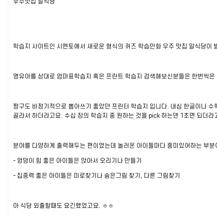
우주맛집 알식당
학습지 사이트인 시멘토에서 새로운 형식의 퀴즈 학습만화 우주 맛집 알식당이 
영유아를 상대로 엄마표학습지 혹은 프린트 학습지 검색해보신분들은 한번씩은
짱구도 비정기적으로 뽑아쓰기 좋았던 프린터 학습지 입니다. 내심 한글이나 수
골라서 하더라고요. 수십 장의 학습지 중 원하는 것을 pick 하는덴 1초면 되더라고
분야를 다양하게 출력해두는 편이었는데 놀러온 아이들마다 흥미있어하는 부분
- 엉덩이 힘 좋은 아이들은 앉아서 오리기나 만들기
- 집중력 좋은 아이들은 미로찾기나 숨은그림 찾기, 다른 그림찾기
아 식당 외출할때도 요긴했었고요. ㅎㅎ