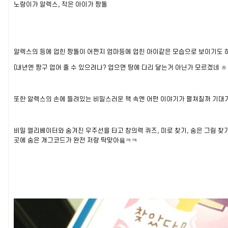
노랑이가 알렉스, 작은 아이가 짱돌
알렉스의 등에 업힌 짱돌이 어쩐지 엄마등에 업힌 아이같은 모습으로 보이기도 
(내년엔 짱구 업어 줄 수 있으려나? 업으면 땅에 다리 닿는거 아닌가 모르겠네 ㅎ
또한 알렉스의 손에 들려있는 비밀스러운 책 속엔 어떤 이야기가 펼쳐질까 기대가
비밀 엘리베이터와 숨겨진 우주선을 타고 창의력 퀴즈, 미로 찾기, 숨은 그림 찾기
곳에 숨은 개그코드가 완전 저랑 딱맞아욬ㅋㅋ