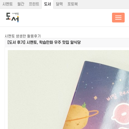
시멘토
월간
프린트
도서
달력
포토북
시멘토 생생한 활용후기
[도서 후기]
시멘토, 학습만화 우주 맛집 알식당