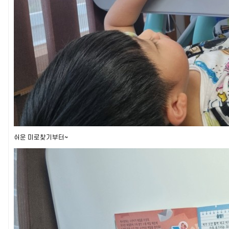
쉬운 미로찾기부터~