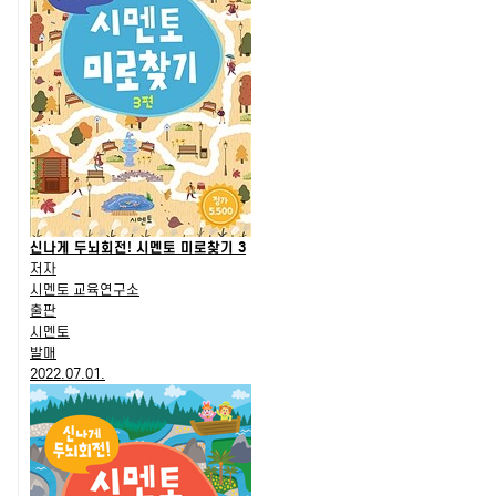
신나게 두뇌회전! 시멘토 미로찾기 3
저자
시멘토 교육연구소
출판
시멘토
발매
2022.07.01.