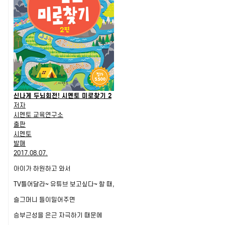
신나게 두뇌회전! 시멘토 미로찾기 2
저자
시멘토 교육연구소
출판
시멘토
발매
2017.08.07.
아이가 하원하고 와서
TV틀어달라~ 유튜브 보고싶다~ 할 때,
슬그머니 들이밀어주면
승부근성을 은근 자극하기 때문에