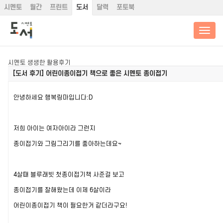
시멘토
월간
프린트
도서
달력
포토북
시멘토 생생한 활용후기
[도서 후기]
어린이종이접기 책으로 좋은 시멘토 종이접기
안녕하세요 행복링마입니다:D
저희 아이는 여자아이라 그런지
종이접기와 그림그리기를 좋아하는데요~
4살때 블루래빗 첫종이접기책 사준걸 보고
종이접기를 잘해왔는데
이제 6살이라
어린이종이접기 책이 필요한거 같더라구요!