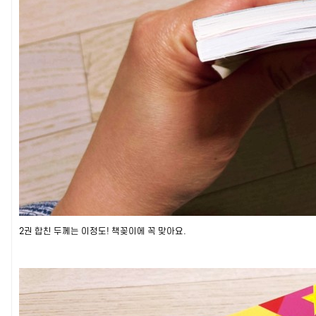
2권 합친 두께는 이정도! 책꽂이에 꼭 맞아요.