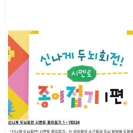
신나게 두뇌회전 시멘토 종이접기 1 - YES24
『신나게 두뇌회전! 시멘토 종이접기』는 아이들의 소근육과 두뇌 발달에 도움을 