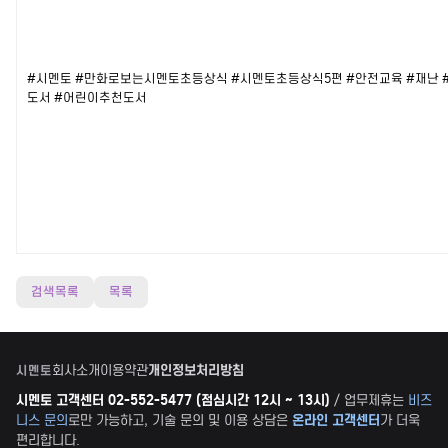
#시멘토
#만화로보는시멘토초등상식
#시멘토초등상식5편
#안전교육
#재난
도서
#어린이추천도서
검색목록
목록
회사소개
이용약관
개인정보처리방침
시멘토
시멘토 고객센터 02-552-5477 (점심시간 12시 ~ 13시)
/ 업무제휴는
비즈
니스 문의
로만 가능하고, 기술 문의 및 이용 상담은
온라인 고객센터
가 더욱
편리합니다.