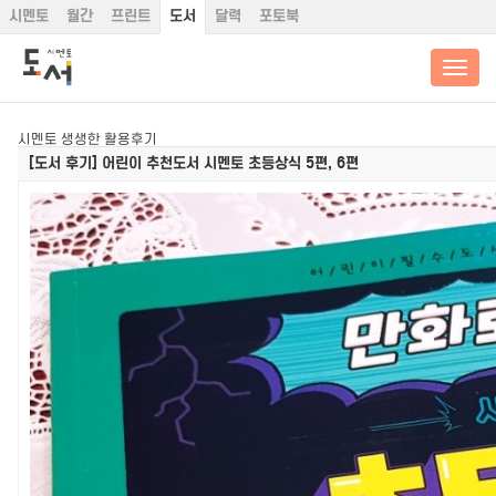
시멘토
월간
프린트
도서
달력
포토북
시멘토 생생한 활용후기
[도서 후기]
어린이 추천도서 시멘토 초등상식 5편, 6편