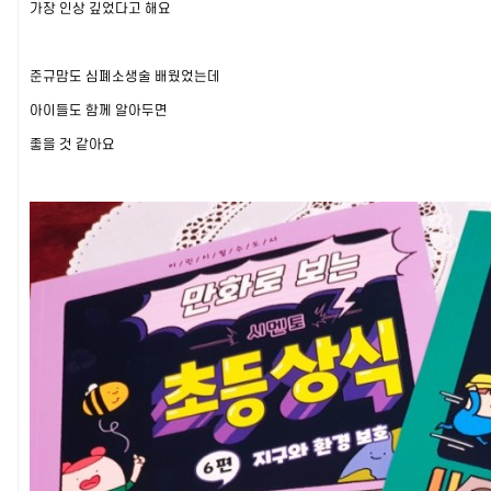
가장 인상 깊었다고 해요
준규맘도 심폐소생술 배웠었는데
아이들도 함께 알아두면
좋을 것 같아요