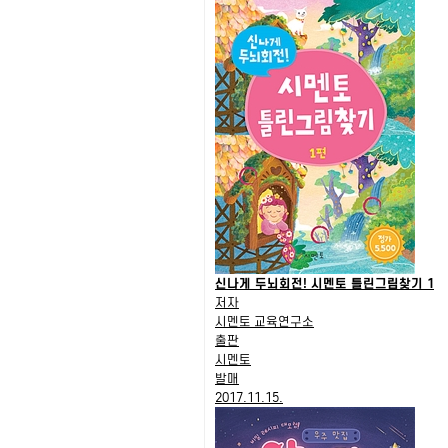
신나게 두뇌회전! 시멘토 틀린그림찾기 1
저자
시멘토 교육연구소
출판
시멘토
발매
2017.11.15.