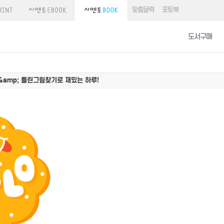
맞춤달력
포토북
도서구매
&amp; 틀린그림찾기로 재밌는 하루!