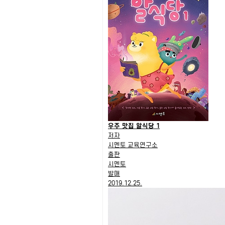
우주 맛집 알식당 1
저자
시멘토 교육연구소
출판
시멘토
발매
2019.12.25.