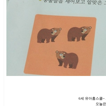
6세 유아홈스쿨~
오늘은 