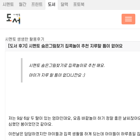
시멘토
월간
프린트
도서
달력
포토북
시멘토 생생한 활용후기
[도서 후기]
시멘토 숨은그림찾기 집콕놀이 추천 지루할 틈이 없어요
시멘토 숨은그림찾기로 집콕놀이로 추천 해요.
아이가 지루 할 틈이 없다니깐요 :)
저는 9살 6살 두 딸이 있는 엄마인데요, 요즘 바깥놀이 하기 정말 좋은 날씨잖
심했던 봄이었던것 같아요.
이런날은 답답하겠지만 아이들과 집콕 생활을 하게 되는데 아이들이 하루종일 집