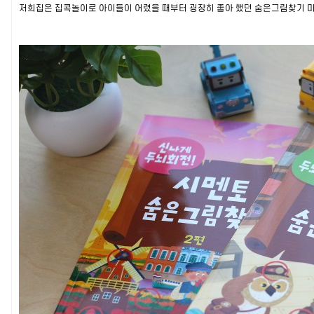
저희집은 집콕놀이로 아이들이 어렸을 때부터 굉장히 좋아 했던 숨은그림찾기 미로