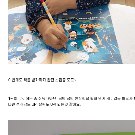
이번에도 책을 받자마자 완전 초집중 모드~
1권이 로로에는 좀 쉬웠나봐요. 금방 금방 한장씩을 휙휙 넘기더니 결국 하루가 
나면 성취감도 UP! 실력도 UP! 되는것 같아요.