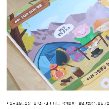
시멘토 숨은그림찾기는 1권~7권까지 있고, 목차를 보니 같은그림찾기, 틀린그