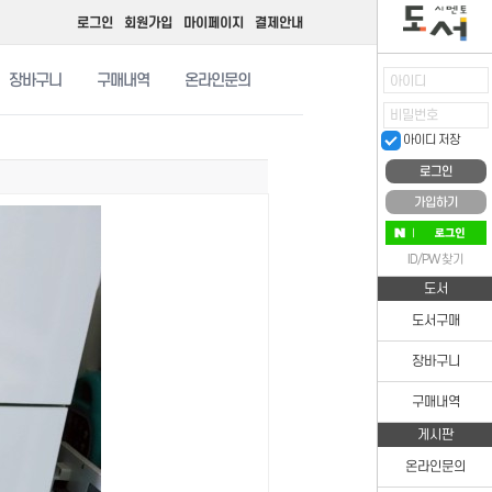
로그인
회원가입
마이페이지
결제안내
장바구니
구매내역
온라인문의
아이디
비밀번호
아이디 저장
가입하기
ID/PW 찾기
도서
도서구매
장바구니
구매내역
게시판
온라인문의