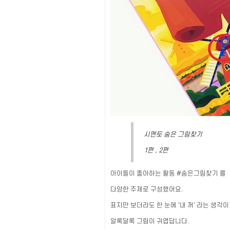
시멘토 숨은 그림찾기
1편 , 2편
아이들이 좋아하는 활동
#숨은그림찾기
를
다양한 주제로 구성했어요.
표지만 보더라도 한 눈에 '내 꺼' 라는 생각이
알록달록 그림이 귀엽답니다.