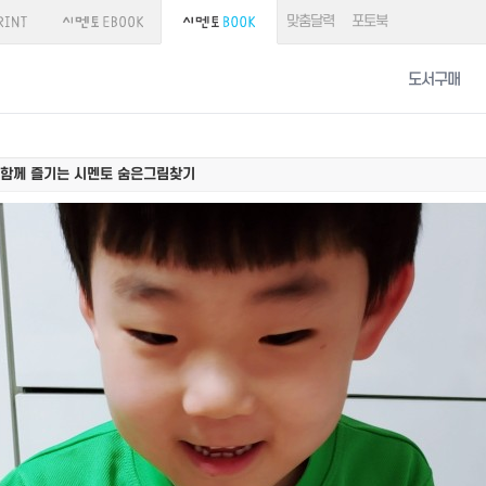
맞춤달력
포토북
도서구매
 함께 즐기는 시멘토 숨은그림찾기