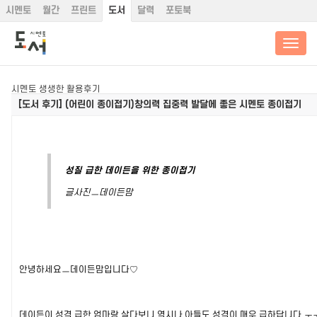
시멘토
월간
프린트
도서
달력
포토북
시멘토 생생한 활용후기
[도서 후기]
(어린이 종이접기)창의력 집중력 발달에 좋은 시멘토 종이접기
성질 급한 데이든을 위한 종이접기
글사진ㅡ데이든맘
안녕하세요ㅡ데이든맘입니다♡
데이든이 성격 급한 엄마랑 살다보니 역시나 아들도 성격이 매우 급하답니다.ㅜㅜ