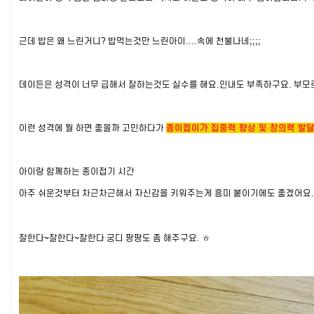
근데 밥은 왜 느린거니? 밥먹는것만 느린아이....속에 천불나네;;;;
데이든은 성격이 너무 급해서 잘하는것도 실수를 해요.인내도 부족하구요. 부모
이런 성격에 뭘 하면 좋을까 고민하다가
종이접이가 집중력 향상 및 창의력 발
아이랑 함께하는 종이접기 시간
아주 쉬운것부터 차근차근해서 자신감을 키워주는게 흥미 붙이기에도 좋겠어요.
잘한다~잘한다~잘한다 궁디 팡팡도 좀 해주구요. ㅎ