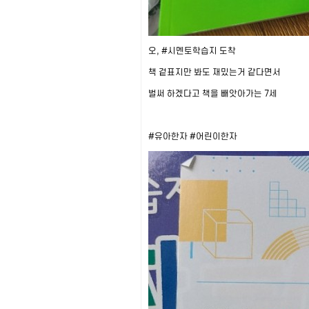
오,
#시멘토학습지
도착
책 겉표지만 봐도 재밌는거 같다면서
벌써 하겠다고 책을 빼앗아가는 7세
#유아한자
#어린이한자