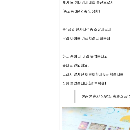
제가 또 성대경시대회 출신으로서
(중고등 3년연속 입상함)
준1급의 한자자격증 소유자로서
우리 아이를 가르치려고 하는데
하... 중이 제 머리 못깎는다고
뜻대로 안되네요,
그래서 알게된 어린이한자 8급 학습지를
집에 들였습니다.(잘 부탁해)
어린이 한자 '시멘토 학습지 급수한