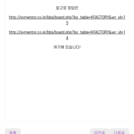
참고로 정답은
http://symentor.co.kr/bbs/board.php?bo_table=KFACTORY&wr_id=1
5
http://symentor.co.kr/bbs/board.php?bo_table=KFACTORY&wr_id=1
4
여기에 있습니다!
목록
이전글
다음글