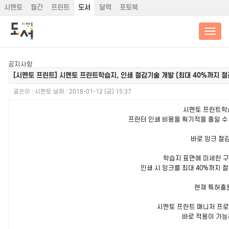
시멘토
월간
프린트
도서
달력
포토북
공지사항
[시멘토 프린트]
시멘토 프린트학습지, 인쇄 절감기술 개발 (최대 40%까지 절감
글쓴이 :
시멘토
날짜 :
2018-01-12 (금) 15:37
시멘토 프린트
프린터 인쇄 비용을 획기적을 줄일 수
바로 잉크 절감
학습지 표면에 미세한 
인쇄 시 잉크를 최대 40%까지 
현재 특허출원
시멘토 프린트 매니저 프
바로 적용이 가능