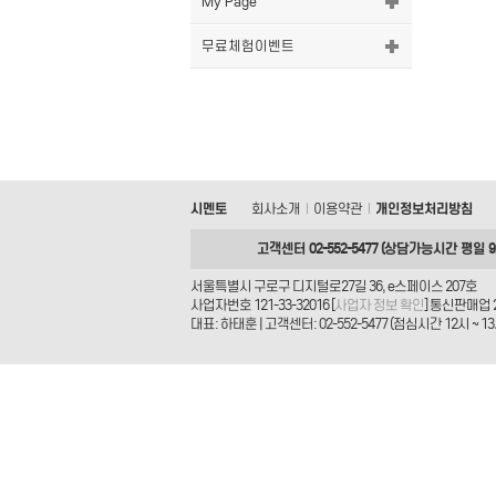
My Page
무료체험이벤트
시멘토
회사소개
이용약관
개인정보처리방침
|
|
고객센터 02-552-5477 (상담가능시간 평일 9시
서울특별시 구로구 디지털로27길 36, e스페이스 207호
사업자번호 121-33-32016 [
사업자 정보 확인
] 통신판매업 
대표: 하태훈 | 고객센터: 02-552-5477 (점심시간 12시 ~ 13시) 