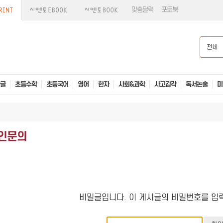
맞춤달력
포토북
전체
글
초등수학
초등국어
영어
한자
사회&과학
사고감각
독서논술
미
인문의
비밀글입니다. 이 게시글의 비밀번호를 입