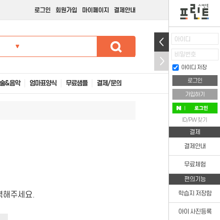
로그인
회원가입
마이페이지
결제안내
아이디
비밀번호
아이디 저장
술&음악
엄마표양식
무료샘플
결제/문의
가입하기
ID/PW 찾기
결제
결제안내
무료체험
편의기능
력해주세요.
학습지 저장함
아이 사진등록