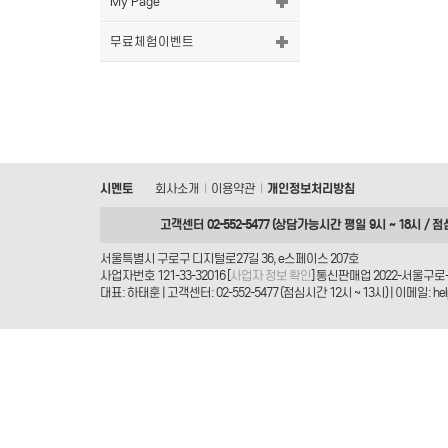
My Page
무료체험이벤트
시멘토
회사소개
이용약관
개인정보처리방침
|
|
고객센터 02-552-5477 (상담가능시간 평일 9시 ~ 18시 / 점
서울특별시 구로구 디지털로27길 36, e스페이스 207호
사업자번호 121-33-32016 [
사업자 정보 확인
] 통신판매업 2022-서울구로-
대표: 하태훈 | 고객센터: 02-552-5477 (점심시간 12시 ~ 13시) | 이메일: helpd