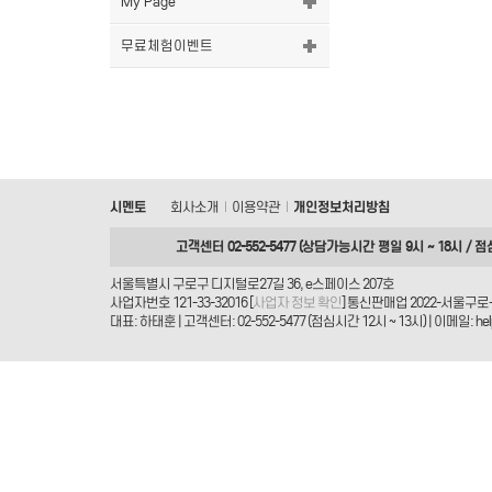
My Page
무료체험이벤트
시멘토
회사소개
이용약관
개인정보처리방침
|
|
고객센터 02-552-5477 (상담가능시간 평일 9시 ~ 18시 / 점
서울특별시 구로구 디지털로27길 36, e스페이스 207호
사업자번호 121-33-32016 [
사업자 정보 확인
] 통신판매업 2022-서울구로-
대표: 하태훈 | 고객센터: 02-552-5477 (점심시간 12시 ~ 13시) | 이메일: helpd