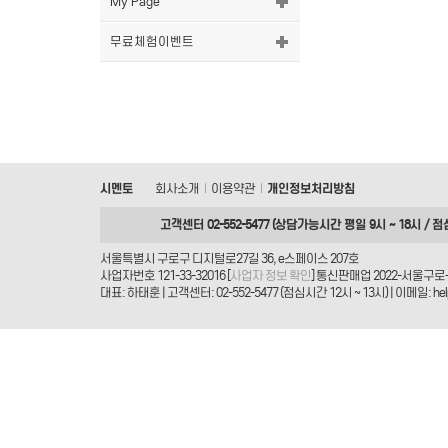
My Page
무료체험이벤트
시멘토
회사소개
이용약관
개인정보처리방침
|
|
고객센터 02-552-5477 (상담가능시간 평일 9시 ~ 18시 / 점
서울특별시 구로구 디지털로27길 36, e스페이스 207호
사업자번호 121-33-32016 [
사업자 정보 확인
] 통신판매업 2022-서울구로-
대표: 하태훈 | 고객센터: 02-552-5477 (점심시간 12시 ~ 13시) | 이메일: helpd