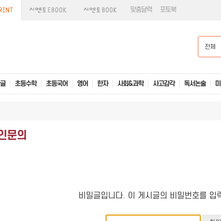
맞춤달력
포토북
전체
글
초등수학
초등국어
영어
한자
사회&과학
사고감각
독서논술
미
인문의
비밀글입니다. 이 게시글의 비밀번호를 입