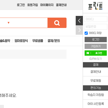
로그인
회원가입
마이페이지
결제안내
아이디
비밀번호
아이디 저장
술&음악
엄마표양식
무료샘플
결제/문의
가입하기
ID/PW 찾기
결제
결제안내
무료체험
편의기능
력해주세요.
학습지 저장함
아이 사진등록