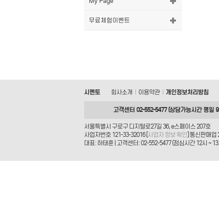
My Page
무료체험이벤트
시멘토
회사소개
이용약관
개인정보처리방침
|
|
고객센터 02-552-5477 (상담가능시간 평일 9시
서울특별시 구로구 디지털로27길 36, e스페이스 207호
사업자번호 121-33-32016 [
사업자 정보 확인
] 통신판매업 
대표: 하태훈 | 고객센터: 02-552-5477 (점심시간 12시 ~ 13시) 