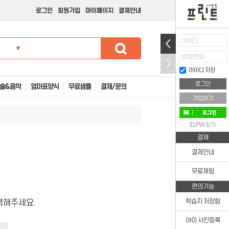
로그인
회원가입
마이페이지
결제안내
아이디
비밀번호
아이디 저장
술&음악
엄마표양식
무료샘플
결제/문의
가입하기
ID/PW 찾기
결제
결제안내
무료체험
편의기능
력해주세요.
학습지 저장함
아이 사진등록