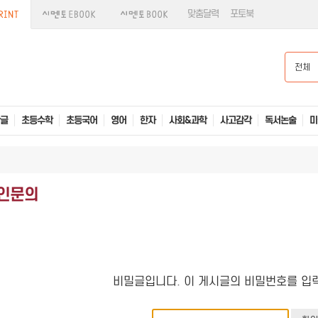
맞춤달력
포토북
전체
글
초등수학
초등국어
영어
한자
사회&과학
사고감각
독서논술
미
인문의
비밀글입니다. 이 게시글의 비밀번호를 입