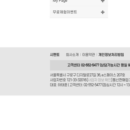
My Page
무료체험이벤트
시멘토
회사소개
이용약관
개인정보처리방침
|
|
고객센터 02-552-5477 (상담가능시간 평일 9시
서울특별시 구로구 디지털로27길 36, e스페이스 207호
사업자번호 121-33-32016 [
사업자 정보 확인
] 통신판매업 
대표: 하태훈 | 고객센터: 02-552-5477 (점심시간 12시 ~ 13시) 