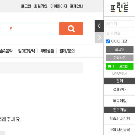
로그인
회원가입
마이페이지
결제안내
아이디
비밀번호
아이디 저장
술&음악
엄마표양식
무료샘플
결제/문의
가입하기
ID/PW 찾기
결제
결제안내
무료체험
편의기능
력해주세요.
학습지 저장함
아이 사진등록