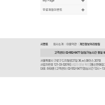
My Page
무료체험이벤트
시멘토
회사소개
이용약관
개인정보처리방침
|
|
고객센터 02-552-5477 (상담가능시간 평일 9시
서울특별시 구로구 디지털로27길 36, e스페이스 207호
사업자번호 121-33-32016 [
사업자 정보 확인
] 통신판매업 
대표: 하태훈 | 고객센터: 02-552-5477 (점심시간 12시 ~ 13시) 