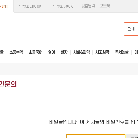
맞춤달력
포토북
전체
글
초등수학
초등국어
영어
한자
사회&과학
사고감각
독서논술
미
인문의
비밀글입니다. 이 게시글의 비밀번호를 입