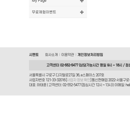
My Page
무료체험이벤트
시멘토
회사소개
이용약관
개인정보처리방침
|
|
고객센터 02-552-5477 (상담가능시간 평일 9시 ~ 18시 / 점
서울특별시 구로구 디지털로27길 36, e스페이스 207호
사업자번호 121-33-32016 [
사업자 정보 확인
] 통신판매업 2022-서울구로-
대표: 하태훈 | 고객센터: 02-552-5477 (점심시간 12시 ~ 13시) | 이메일: helpd