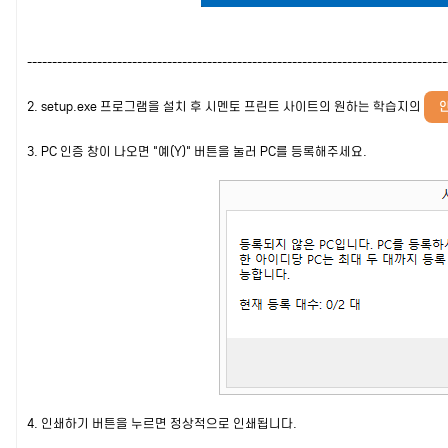
---
---
---
---
---
---
---
---
---
---
---
---
---
---
---
---
---
---
---
---
---
---
---
---
---
---
---
---
2. setup.exe 프로그램을 설치 후 시멘토 프린트 사이트의 원하는 학습지의
3. PC 인증 창이 나오면 "예(Y)" 버튼을 눌러 PC를 등록해주세요.
4. 인쇄하기 버튼을 누르면 정상적으로 인쇄됩니다.