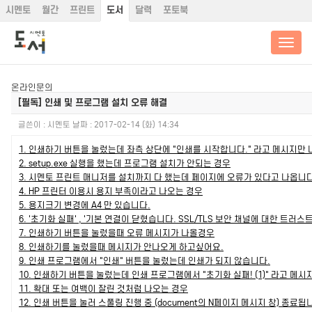
시멘토
월간
프린트
도서
달력
포토북
온라인문의
[필독] 인쇄 및 프로그램 설치 오류 해결
글쓴이 :
시멘토
날짜 :
2017-02-14 (화) 14:34
1. 인쇄하기 버튼을 눌렀는데 좌측 상단에 "인쇄를 시작합니다." 라고 메시지만
2. setup.exe 실행을 했는데 프로그램 설치가 안되는 경우
3. 시멘토 프린트 매니저를 설치까지 다 했는데 페이지에 오류가 있다고 나옵니다
4. HP 프린터 이용시 용지 부족이라고 나오는 경우
5. 용지크기 변경에 A4 만 있습니다.
6. '초기화 실패' , '기본 연결이 닫혔습니다. SSL/TLS 보안 채널에 대한 트러
7. 인쇄하기 버튼을 눌렀을때 오류 메시지가 나올경우
8. 인쇄하기를 눌렀을때 메시지가 안나오게 하고싶어요.
9. 인쇄 프로그램에서 "인쇄" 버튼을 눌렀는데 인쇄가 되지 않습니다.
10. 인쇄하기 버튼을 눌렀는데 인쇄 프로그램에서 "초기화 실패! (1)" 라고 메
11. 확대 또는 여백이 잘린 것처럼 나오는 경우
12. 인쇄 버튼을 눌러 스풀링 진행 중 (document의 N페이지 메시지 창) 종료됩