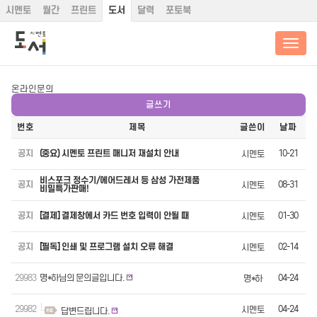
시멘토
월간
프린트
도서
달력
포토북
온라인문의
글쓰기
번호
제목
글쓴이
날짜
공지
(중요) 시멘토 프린트 매니저 재설치 안내
10-21
시멘토
비스포크 정수기/에어드레서 등 삼성 가전제품
공지
08-31
시멘토
비밀특가판매!
공지
[결제] 결제창에서 카드 번호 입력이 안될 때
01-30
시멘토
공지
[필독] 인쇄 및 프로그램 설치 오류 해결
02-14
시멘토
29983
명*하님의 문의글입니다.
04-24
명*하
29982
04-24
시멘토
답변드립니다.