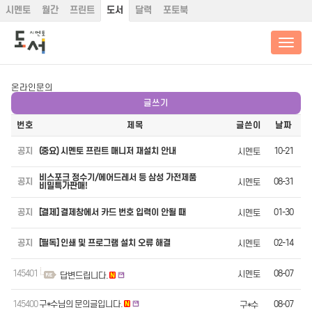
시멘토
월간
프린트
도서
달력
포토북
온라인문의
글쓰기
번호
제목
글쓴이
날짜
공지
(중요) 시멘토 프린트 매니저 재설치 안내
10-21
시멘토
비스포크 정수기/에어드레서 등 삼성 가전제품
공지
08-31
시멘토
비밀특가판매!
공지
[결제] 결제창에서 카드 번호 입력이 안될 때
01-30
시멘토
공지
[필독] 인쇄 및 프로그램 설치 오류 해결
02-14
시멘토
145401
08-07
시멘토
답변드립니다.
145400
구*수님의 문의글입니다.
08-07
구*수