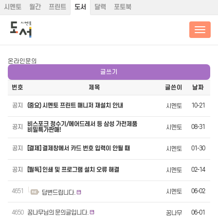
시멘토
월간
프린트
도서
달력
포토북
온라인문의
글쓰기
번호
제목
글쓴이
날짜
공지
(중요) 시멘토 프린트 매니저 재설치 안내
10-21
시멘토
비스포크 정수기/에어드레서 등 삼성 가전제품
공지
08-31
시멘토
비밀특가판매!
공지
[결제] 결제창에서 카드 번호 입력이 안될 때
01-30
시멘토
공지
[필독] 인쇄 및 프로그램 설치 오류 해결
02-14
시멘토
4651
06-02
시멘토
답변드립니다.
4650
꿈나무님의 문의글입니다.
06-01
꿈나무