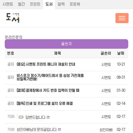
시멘토
월간
프린트
도서
달력
포토북
온라인문의
글쓰기
번호
제목
글쓴이
날짜
공지
(중요) 시멘토 프린트 매니저 재설치 안내
10-21
시멘토
비스포크 정수기/에어드레서 등 삼성 가전제품
공지
08-31
시멘토
비밀특가판매!
공지
[결제] 결제창에서 카드 번호 입력이 안될 때
01-30
시멘토
공지
[필독] 인쇄 및 프로그램 설치 오류 해결
02-14
시멘토
7099
02-17
시멘토
답변드립니다.
7098
성진아빠님의 문의글입니다.
02-17
성진아빠