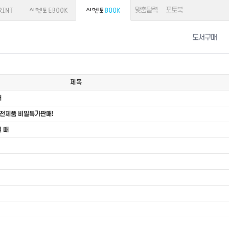
맞춤달력
포토북
도서구매
제목
내
가전제품 비밀특가판매!
될 때