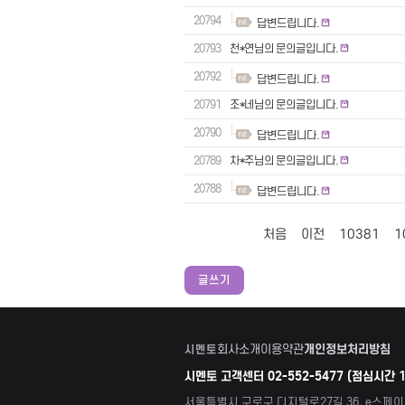
20794
답변드립니다.
20793
천*연님의 문의글입니다.
20792
답변드립니다.
20791
조*네님의 문의글입니다.
20790
답변드립니다.
20789
차*주님의 문의글입니다.
20788
답변드립니다.
처음
이전
10381
1
글쓰기
회사소개
이용약관
개인정보처리방침
시멘토
시멘토 고객센터 02-552-5477 (점심시간 1
서울특별시 구로구 디지털로27길 36, e스페이