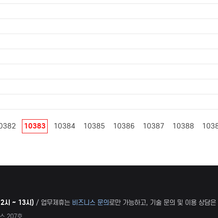
0382
10383
10384
10385
10386
10387
10388
103
2시 ~ 13시)
/ 업무제휴는
비즈니스 문의
로만 가능하고, 기술 문의 및 이용 상담은
스 207호