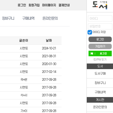
로그인
회원가입
마이페이지
결제안내
장바구니
구매내역
온라인문의
아이디
비밀번호
아이디 저장
글쓴이
날짜
가입하기
시멘토
2024-10-21
시멘토
2021-08-31
ID/PW 찾기
시멘토
2020-01-30
도서
시멘토
2017-02-14
도서구매
곽*본
2017-09-28
장바구니
시멘토
2017-09-28
구매내역
석*서
2017-09-28
게시판
시멘토
2017-09-28
온라인문의
기*이
2017-09-28