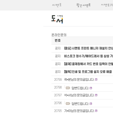
온라인문의
번호
공지
(중요) 시멘토 프린트 매니저 재설치 안
공지
비스포크 정수기/에어드레서 등 삼성 
공지
[결제] 결제창에서 카드 번호 입력이 안
공지
[필독] 인쇄 및 프로그램 설치 오류 해결
20799
곽*본님의 문의글입니다.
20798
답변드립니다.
20797
석*서님의 문의글입니다.
20796
답변드립니다.
20795
기*이님의 문의글입니다.